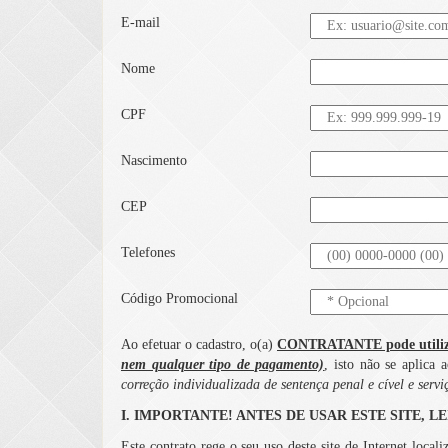
E-mail
Nome
CPF
Nascimento
CEP
Telefones
Código Promocional
Ao efetuar o cadastro, o(a)
CONTRATANTE pode utiliza
nem qualquer tipo de pagamento)
, isto não se aplica
correção individualizada de sentença penal e cível e serv
I. IMPORTANTE! ANTES DE USAR ESTE SITE, 
Este contrato rege o seu uso deste site de Internet loca