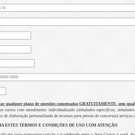
r qualquer plano de questões comentadas GRATUITAMENTE, sem qualqu
 aos cursos com atendimento individualizado
(simulados específicos, simulados
iço de elaboração personalizada de recursos para provas de concursos) serviços
LEIA ESTES TERMOS E CONDIÇÕES DE USO COM ATENÇÃO
lizado em www.juriscursos.com.br e é celebrado entre a Juris Cursos e você. Ao 