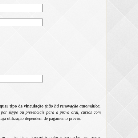
er tipo de vinculação
(não há renovação automática,
 por skype ou presenciais para a prova oral, cursos com
cuja utilização dependem de pagamento prévio
.
usar, visualizar, transmitir, colocar em cache, armazenar