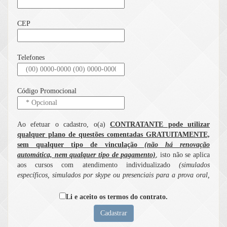
CEP
Telefones
Código Promocional
Ao efetuar o cadastro, o(a)
CONTRATANTE pode utilizar
qualquer plano de questões comentadas GRATUITAMENTE,
sem qualquer tipo de vinculação
(não há renovação
automática, nem qualquer tipo de pagamento)
, isto não se aplica
aos cursos com atendimento individualizado
(simulados
específicos, simulados por skype ou presenciais para a prova oral,
cursos com correção individualizada de sentença penal e cível e
serviço de elaboração personalizada de recursos para provas de
Li e aceito os termos do contrato.
concursos) serviços
cuja utilização dependem de pagamento prévio
.
I. IMPORTANTE! ANTES DE USAR ESTE SITE, LEIA