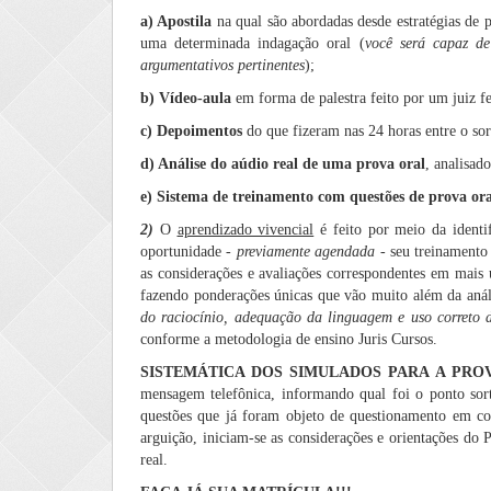
a) Apostila
na qual são abordadas desde estratégias de p
uma determinada indagação oral (
você será capaz de
argumentativos pertinentes
);
b) Vídeo-aula
em forma de palestra feito por um juiz f
c)
Depoimentos
do que fizeram nas 24 horas entre o sor
d) Análise do aúdio real de uma prova oral
, analisad
e) Sistema de treinamento com questões de prova ora
2)
O
aprendizado vivencial
é feito por meio da identi
oportunidade -
previamente agendada
- seu treinament
as considerações e avaliações correspondentes em mais
fazendo ponderações únicas que vão muito além da análi
do raciocínio, adequação da linguagem e uso correto 
conforme a metodologia de ensino Juris Cursos.
SISTEMÁTICA DOS SIMULADOS PARA A PRO
mensagem telefônica, informando qual foi o ponto sort
questões que já foram objeto de questionamento em con
arguição, iniciam-se as considerações e orientações do
real.