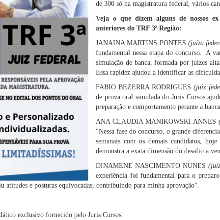
de 300 só na magistratura federal, vários ca
Veja o que dizem alguns de nossos ex-
anteriores do TRF 3ª Região:
JANAINA MARTINS PONTES
(juíza fed
fundamental nessa etapa do concurso. A van
simulação de banca, formada por juízes alta
Essa rapidez ajudou a identificar as dificuld
FABIO BEZERRA RODRIGUES
(juiz fe
de prova oral simulada do Juris Cursos ajud
preparação e comportamento perante a banca
ANA CLAUDIA MANIKOWSKI ANNES
“Nessa fase do concurso, o grande diferencial
semanais com os demais candidatos, hoje
demonstra a exata dimensão do desafio a ven
DINAMENE NASCIMENTO NUNES
(ju
experiência foi fundamental para o prepar
u atitudes e posturas equivocadas, contribuindo para minha aprovação”.
dático exclusivo fornecido pelo Juris Cursos: