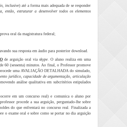
is, inclusive
) até a forma mais adequada de se responder
, então, estruturar a desenvolver todos os elementos
prova oral da magistratura federal;
ravando sua resposta em áudio para posterior download.
O
de arguição oral via
skype
. O aluno realiza em uma
 de 60 (sessenta) minutos. Ao final, o Professor promove
ssor procede uma AVALIAÇÃO DETALHADA do simulado,
nto jurídico, capacidade de argumentação, articulação
movendo análise qualitativa em subcritérios estipulados
l ocorre em um concurso real) e comunica o aluno por
professor procede a sua arguição, perguntado-lhe sobre
oldes do que enfrentará no concurso real. Finalizada a
bre o exame oral e sobre como se portar no dia arguição