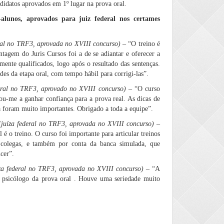
ndidatos aprovados em 1º lugar na prova oral.
alunos, aprovados para juiz federal nos certames
eral no TRF3, aprovada no XVIII concurso)
– “O treino é
tagem do Juris Cursos foi a de se adiantar e oferecer a
mente qualificados, logo após o resultado das sentenças.
ades da etapa oral, com tempo hábil para corrigi-las”.
deral no TRF3, aprovado no XVIII concurso)
– “O curso
ou-me a ganhar confiança para a prova real. As dicas de
 foram muito importantes. Obrigado a toda a equipe”.
(juíza federal no TRF3, aprovada no XVIII concurso)
–
 é o treino. O curso foi importante para articular treinos
 colegas, e também por conta da banca simulada, que
cer”.
íza federal no TRF3, aprovada no XVIII concurso)
– “A
o psicólogo da prova oral . Houve uma seriedade muito