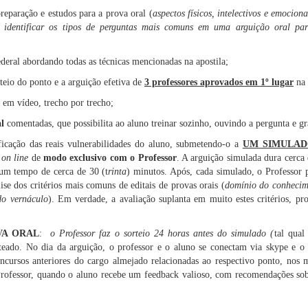
reparação e estudos para a prova oral (
aspectos físicos, intelectivos e emociona
 identificar os tipos de perguntas mais comuns em uma arguição oral para
ederal abordando todas as técnicas mencionadas na apostila;
teio do ponto e a arguição efetiva de
3 professores aprovados em 1º lugar
na 
o em vídeo, trecho por trecho;
l
comentadas, que possibilita ao aluno treinar sozinho, ouvindo a pergunta e g
ficação das reais vulnerabilidades do aluno, submetendo-o a
UM SIMULAD
o
on line
de
modo exclusivo com o Professor
. A arguição simulada dura cerca
 um tempo de cerca de 30 (t
rinta
) minutos. Após, cada simulado, o Profe
se dos critérios mais comuns de editais de provas orais (
domínio do conhecime
do vernáculo
). Em verdade, a avaliação suplanta em muito estes critérios, pro
VA ORAL
:
o Professor faz o sorteio 24 horas antes do simulado (
tal qua
eado. No dia da arguição, o professor e o aluno se conectam via skype e o 
cursos anteriores do cargo almejado relacionadas ao respectivo ponto, nos m
 Professor, quando o aluno recebe um feedback valioso, com recomendações so