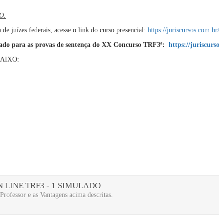
O.
de juízes federais, acesse o link do curso presencial:
https://juriscursos.com.b
zado para as provas de sentença do XX Concurso TRF3ª:
https://juriscur
AIXO:
 LINE TRF3 - 1 SIMULADO
rofessor e as Vantagens acima descritas.