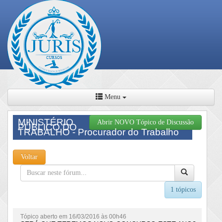
Menu
MINISTÉRIO
Abrir NOVO Tópico de Discussão
PÚBLICO DO
TRABALHO - Procurador do Trabalho
Voltar
1 tópicos
Tópico aberto em 16/03/2016 às 00h46