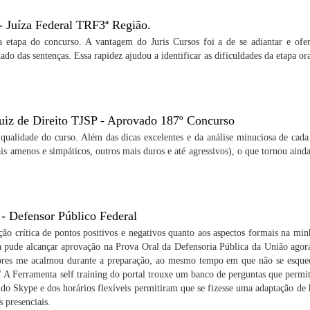
- Juíza Federal TRF3ª Região.
a etapa do concurso. A vantagem do Juris Cursos foi a de se adiantar e ofe
tado das sentenças. Essa rapidez ajudou a identificar as dificuldades da etapa or
Juiz de Direito TJSP - Aprovado 187º Concurso
qualidade do curso. Além das dicas excelentes e da análise minuciosa de cad
ais amenos e simpáticos, outros mais duros e até agressivos), o que tornou ai
 Defensor Público Federal
ção crítica de pontos positivos e negativos quanto aos aspectos formais na min
da pude alcançar aprovação na Prova Oral da Defensoria Pública da União agor
sores me acalmou durante a preparação, ao mesmo tempo em que não se esquec
" A Ferramenta self training do portal trouxe um banco de perguntas que permit
e do Skype e dos horários flexíveis permitiram que se fizesse uma adaptação de
 presenciais.