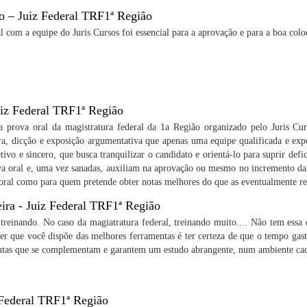
o – Juiz Federal TRF1ª Região
l com a equipe do Juris Cursos foi essencial para a aprovação e para a boa col
uiz Federal TRF1ª Região
a prova oral da magistratura federal da 1a Região organizado pelo Juris Curs
ra, dicção e exposição argumentativa que apenas uma equipe qualificada e exp
ivo e sincero, que busca tranquilizar o candidato e orientá-lo para suprir de
ova oral e, uma vez sanadas, auxiliam na aprovação ou mesmo no incremento da 
oral como para quem pretende obter notas melhores do que as eventualmente re
ra - Juiz Federal TRF1ª Região
reinando. No caso da magiatratura federal, treinando muito.... Não tem essa 
ber que você dispõe das melhores ferramentas é ter certeza de que o tempo gas
mentas que se complementam e garantem um estudo abrangente, num ambiente ca
Federal TRF1ª Região