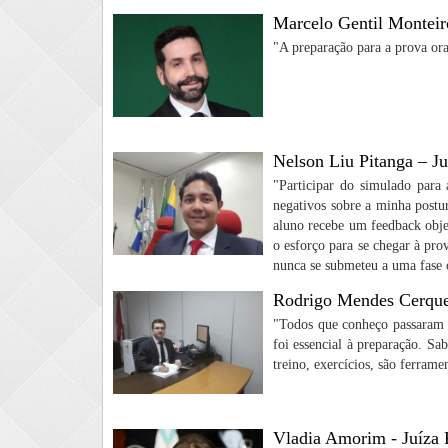
Marcelo Gentil Monteir
"A preparação para a prova ora
Nelson Liu Pitanga – J
"Participar do simulado para 
negativos sobre a minha postu
aluno recebe um feedback objet
o esforço para se chegar à pr
nunca se submeteu a uma fase 
Rodrigo Mendes Cerquei
"Todos que conheço passaram t
foi essencial à preparação. Sa
treino, exercícios, são ferra
Vladia Amorim - Juíza 