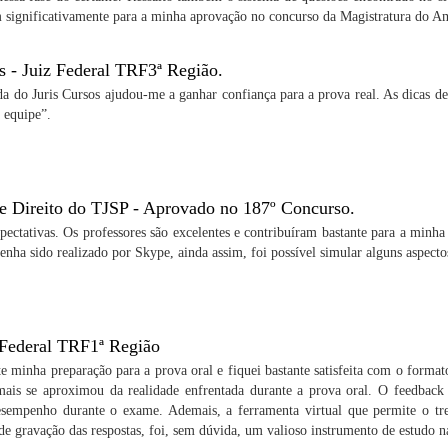
m significativamente para a minha aprovação no concurso da Magistratura do Am
s - Juiz Federal TRF3ª Região.
da do Juris Cursos ajudou-me a ganhar confiança para a prova real. As dicas 
 equipe”.
de Direito do TJSP - Aprovado no 187º Concurso.
pectativas. Os professores são excelentes e contribuíram bastante para a minh
nha sido realizado por Skype, ainda assim, foi possível simular alguns aspect
 Federal TRF1ª Região
te minha preparação para a prova oral e fiquei bastante satisfeita com o form
mais se aproximou da realidade enfrentada durante a prova oral. O feedback 
sempenho durante o exame. Ademais, a ferramenta virtual que permite o tre
de gravação das respostas, foi, sem dúvida, um valioso instrumento de estudo na