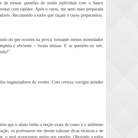
de de treinar questões de modo individual com o banco
postas com rapidez. Após o curso, me senti mais preparada
nadores. Recomendo a todos que façam o curso preparatório,
muito do que ocorreu na prova, tornando menos intimidador
pleta e eficiente – foram ótimas. E as questões no site,
endo!”
os organizadores do evento. Com certeza corrigiu atitudes
mite que o aluno tenha a noção exata de como é o ambiente
ção, os professores me deram valiosas dicas técnicas e de
te, o qual acrescentou muito nos estudos. Obrigado a todos