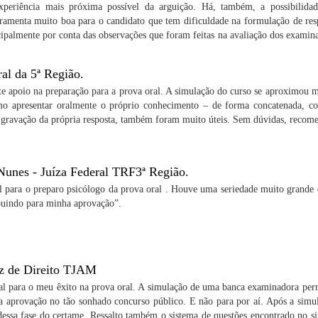
xperiência mais próxima possível da arguição. Há, também, a possibilida
erramenta muito boa para o candidato que tem dificuldade na formulação de res
ncipalmente por conta das observações que foram feitas na avaliação dos exami
ral da 5ª Região.
te apoio na preparação para a prova oral. A simulação do curso se aproximou 
mo apresentar oralmente o próprio conhecimento – de forma concatenada, com
e gravação da própria resposta, também foram muito úteis. Sem dúvidas, recom
unes - Juíza Federal TRF3ª Região.
l para o preparo psicólogo da prova oral . Houve uma seriedade muito grande d
ibuindo para minha aprovação”.
iz de Direito TJAM
al para o meu êxito na prova oral. A simulação de uma banca examinadora per
a aprovação no tão sonhado concurso público. E não para por aí. Após a simula
dessa fase do certame. Ressalto também o sistema de questões encontrado no si